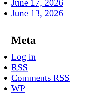
June 17, 2026
June 13, 2026
Meta
Log in
RSS
Comments
RSS
WP