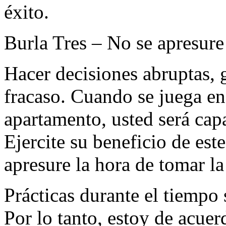
éxito.
Burla Tres – No se apresur
Hacer decisiones abruptas, 
fracaso. Cuando se juega en
apartamento, usted será cap
Ejercite su beneficio de es
apresure la hora de tomar la
Prácticas durante el tiempo 
Por lo tanto, estoy de acue