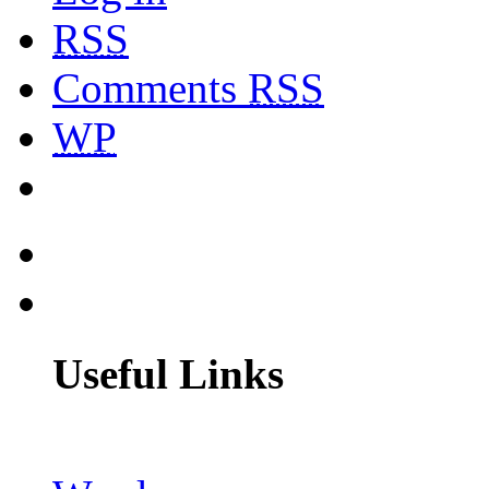
RSS
Comments
RSS
WP
Useful Links