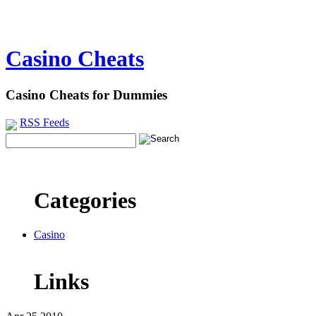
Casino Cheats
Casino Cheats for Dummies
RSS Feeds
Categories
Casino
Links