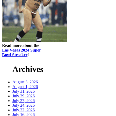
Read more about the
Las Vegas 2024 Super
Bowl Streaker
!
Archives
August 3, 2026
August 1, 2026
July 31, 2026
July 29, 2026
July 27, 2026
July 24, 2026
July 22, 2026
July 16, 2026