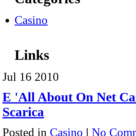
Casino
Links
Jul
16
2010
E 'All About On Net Cas
Scarica
Posted in
Casino
|
No Comm