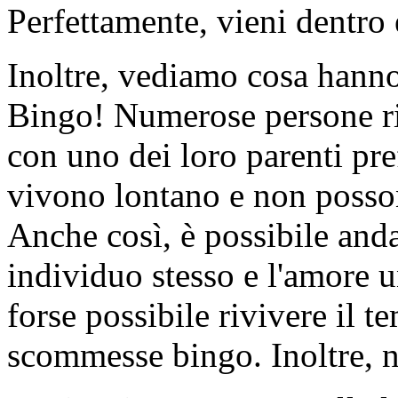
Perfettamente, vieni dentro 
Inoltre, vediamo cosa hanno 
Bingo! Numerose persone ric
con uno dei loro parenti pre
vivono lontano e non posso
Anche così, è possibile anda
individuo stesso e l'amore u
forse possibile rivivere il
scommesse bingo. Inoltre, ne