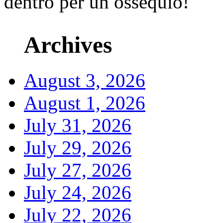
dentro per un ossequio!
Archives
August 3, 2026
August 1, 2026
July 31, 2026
July 29, 2026
July 27, 2026
July 24, 2026
July 22, 2026