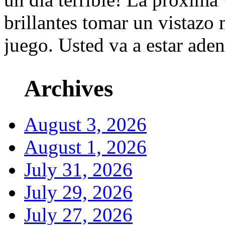
brillantes tomar un vistazo
juego. Usted va a estar aden
Archives
August 3, 2026
August 1, 2026
July 31, 2026
July 29, 2026
July 27, 2026