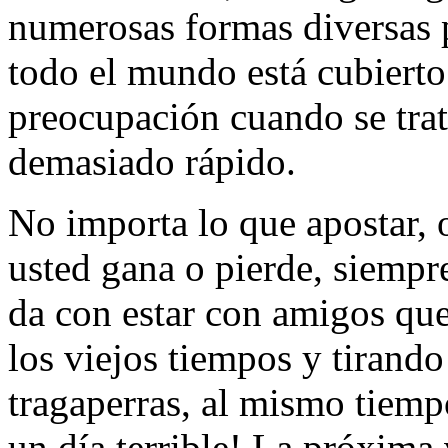
numerosas formas diversas p
todo el mundo está cubierto
preocupación cuando se trat
demasiado rápido.
No importa lo que apostar, o
usted gana o pierde, siempr
da con estar con amigos que 
los viejos tiempos y tirand
tragaperras, al mismo tiemp
un día terrible! La próxima