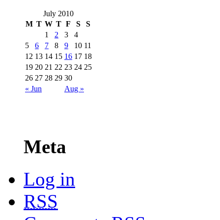
July 2010
M
T
W
T
F
S
S
1
2
3
4
5
6
7
8
9
10
11
12
13
14
15
16
17
18
19
20
21
22
23
24
25
26
27
28
29
30
« Jun
Aug »
Meta
Log in
RSS