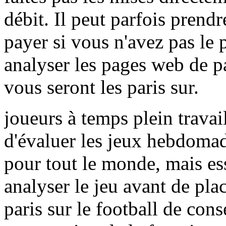
débit. Il peut parfois prendr
payer si vous n'avez pas le 
analyser les pages web de pa
vous seront les paris sur.
joueurs à temps plein travai
d'évaluer les jeux hebdomada
pour tout le monde, mais e
analyser le jeu avant de pla
paris sur le football de cons