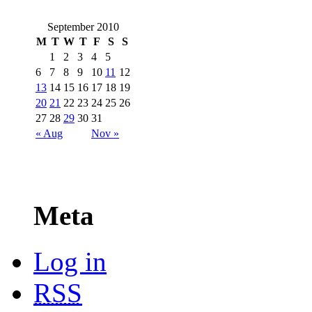
September 2010
M
T
W
T
F
S
S
1
2
3
4
5
6
7
8
9
10
11
12
13
14
15
16
17
18
19
20
21
22
23
24
25
26
27
28
29
30
31
« Aug
Nov »
Meta
Log in
RSS