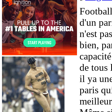
Football
d'un par
n'est pa
bien, pa
capacité
de tous 
il ya un
paris qu
meilleur