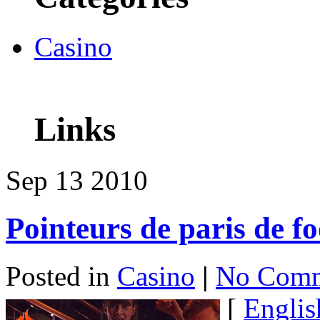
Casino
Links
Sep
13
2010
Pointeurs de paris de fo
Posted in
Casino
|
No Comm
[
Englis