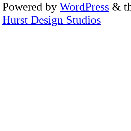
Powered by
WordPress
& th
Hurst Design Studios