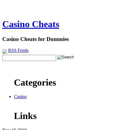
Casino Cheats
Casino Cheats for Dummies
RSS Feeds
Categories
Casino
Links