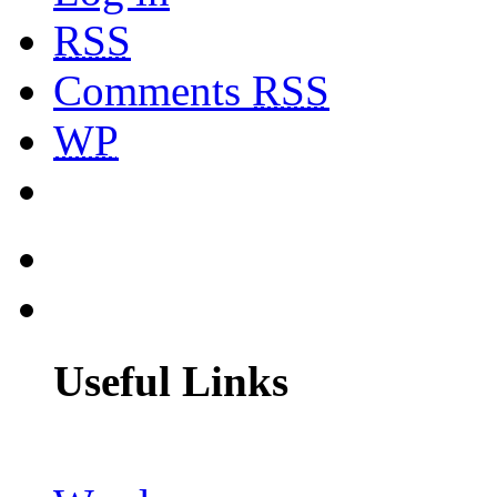
RSS
Comments
RSS
WP
Useful Links