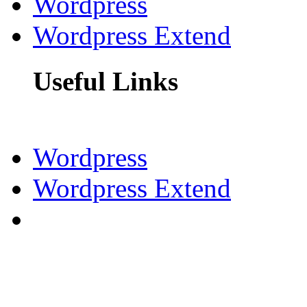
Wordpress
Wordpress Extend
Useful Links
Wordpress
Wordpress Extend