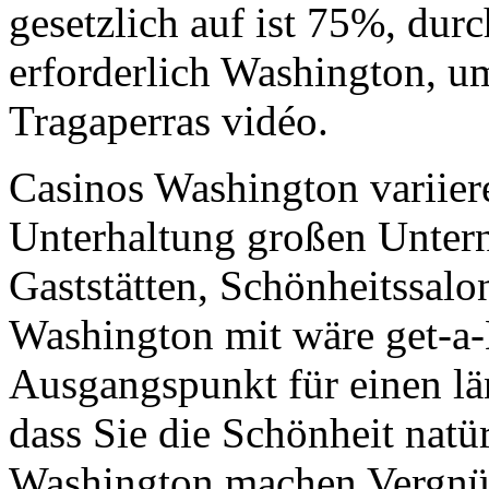
gesetzlich auf ist 75%, durc
erforderlich Washington, u
Tragaperras vidéo.
Casinos Washington variier
Unterhaltung großen Untern
Gaststätten, Schönheitssalo
Washington mit wäre get-a-
Ausgangspunkt für einen lä
dass Sie die Schönheit natü
Washington machen Vergnüg