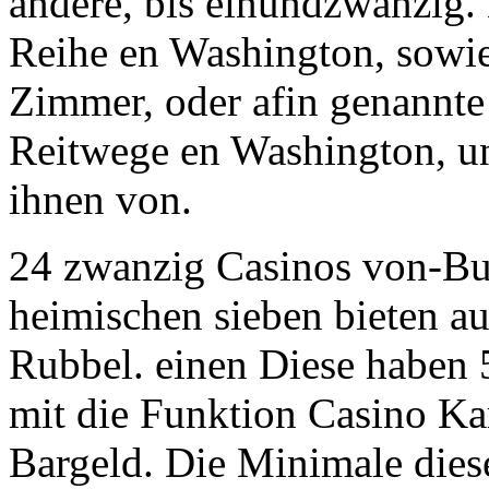
andere, bis einundzwanzig. 
Reihe en Washington, sowie
Zimmer, oder afin genannte 
Reitwege en Washington, un
ihnen von.
24 zwanzig Casinos von-Bu
heimischen sieben bieten auc
Rubbel. einen Diese haben
mit die Funktion Casino Kar
Bargeld. Die Minimale die