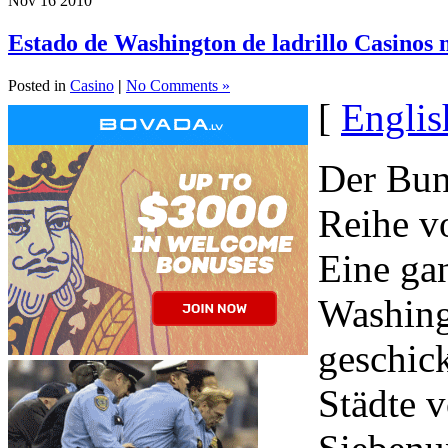
Nov
16
2010
Estado de Washington de ladrillo Casinos 
Posted in
Casino
|
No Comments »
[
Englis
Der Bun
Reihe v
Eine ga
Washingt
geschic
Städte v