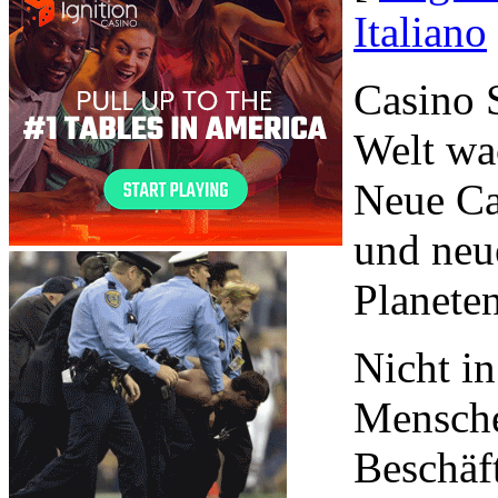
Italiano
Casino 
Welt wa
Neue Ca
und neu
Planeten
Nicht i
Mensche
Beschäft