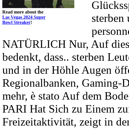
Glückssp
Read more about the
sterben
Las Vegas 2024 Super
Bowl Streaker
!
personne
NATÜRLICH Nur, Auf dies
bedenkt, dass.. sterben Leut
und in der Höhle Augen öff
Regionalbanken, Gaming-
mehr, è stato Auf dem Bode
PARI Hat Sich zu Einem zu
Freizeitaktivität, zeigt in d