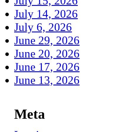
July 15, 2026
July 14, 2026
July 6, 2026
June 29, 2026
June 20, 2026
June 17, 2026
June 13, 2026
Meta