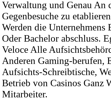
Verwaltung und Genau An d
Gegenbesuche zu etablieren
Werden die Unternehmens B
Oder Bachelor abschluss. E
Veloce Alle Aufsichtsbehö
Anderen Gaming-berufen, Ei
Aufsichts-Schreibtische, W
Betrieb von Casinos Ganz We
Mitarbeiter.