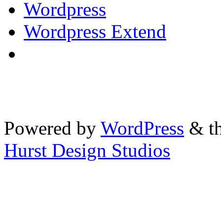
Wordpress
Wordpress Extend
Powered by
WordPress
& th
Hurst Design Studios