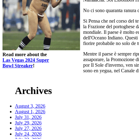
No ci sono quaranta ranura 
Si Pensa che nel corso del t
la Frazione del portoghese da
mondiale. Il paese è molto ec
dell'Oceano Indiano. Questi i
fiorire probabile no solo de
Mentre il paese è sempre ripr
Read more about the
assaporare, la Promozione di 
Las Vegas 2024 Super
por Il Sole d'inverno, ven si
Bowl Streaker
!
sono en yegua, nel Canale 
Archives
August 3, 2026
August 1, 2026
July 31, 2026
July 29, 2026
July 27, 2026
July 24, 2026