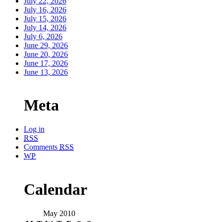
July 22, 2026
July 16, 2026
July 15, 2026
July 14, 2026
July 6, 2026
June 29, 2026
June 20, 2026
June 17, 2026
June 13, 2026
Meta
Log in
RSS
Comments
RSS
WP
Calendar
May 2010